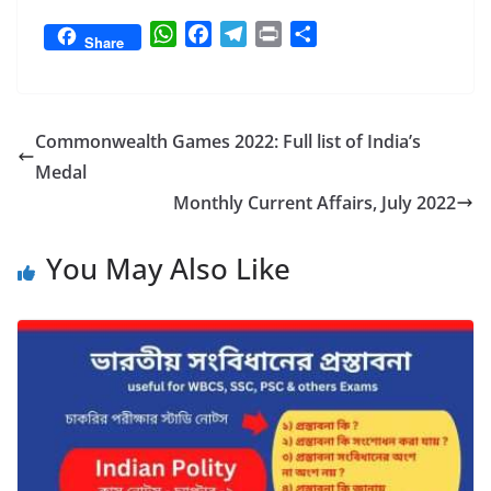
W
F
T
P
S
Share
h
a
e
r
h
a
c
l
i
a
t
e
e
n
r
s
b
g
t
e
Commonwealth Games 2022: Full list of India’s
A
o
r
Medal
p
o
a
Monthly Current Affairs, July 2022
p
k
m
You May Also Like