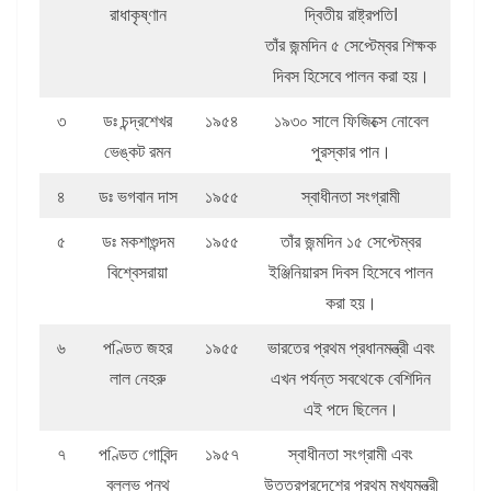
রাধাকৃষ্ণান
দ্বিতীয় রাষ্ট্রপতিI
তাঁর জন্মদিন ৫ সেপ্টেম্বর শিক্ষক
দিবস হিসেবে পালন করা হয়।
৩
ডঃ চন্দ্রশেখর
১৯৫৪
১৯৩০ সালে ফিজিক্সে নোবেল
ভেঙ্কট রমন
পুরস্কার পান।
৪
ডঃ ভগবান দাস
১৯৫৫
স্বাধীনতা সংগ্রামী
৫
ডঃ মকশাগুন্দম
১৯৫৫
তাঁর জন্মদিন ১৫ সেপ্টেম্বর
বিশ্বেসরায়া
ইঞ্জিনিয়ারস দিবস হিসেবে পালন
করা হয়।
৬
পণ্ডিত জহর
১৯৫৫
ভারতের প্রথম প্রধানমন্ত্রী এবং
লাল নেহরু
এখন পর্যন্ত সবথেকে বেশিদিন
এই পদে ছিলেন।
৭
পণ্ডিত গোবিন্দ
১৯৫৭
স্বাধীনতা সংগ্রামী এবং
বল্লভ পন্থ
উত্তরপ্রদেশের প্রথম মুখ্যমন্ত্রী