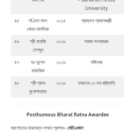
University
৪৫
পণ্ডিত মদন
২০১৫
প্রাক্তন প্রধানমন্ত্রী
মোহন মালভিয়া
৪৬
শ্রী নানাজি
২০১৯
সমাজ সংস্কারক
দেশমুখ
৪৭
ডঃ ভুপেন
২০১৯
সঙ্গিতজ্ঞ
হাজারিকা
৪৮
শ্রী প্রনব
২০১৯
ভারতের ১৩ তম রাষ্ট্রপতি
মুখোপাধ্যায়
Posthumous Bharat Ratna Awardee
মরণোত্তর ভারতরত্ন সম্মান প্রাপক
– মোট১৪জন