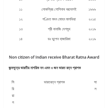
১১
লোকপ্রিয় গোপিনাথ বরদোলই
১৯৯৯
১২
পণ্ডিত মদন মোহন মালভিয়া
২০১৫
১৩
শ্রী নানাজি দেশমুখ
২০১৯
১৪
ডঃ ভুপেন হাজারিকা
২০১৯
Non citizen of Indian receive Bharat Ratna Award
জন্মসূত্রে ভারতীয় নাগরিক নন এমন ৩ জন ভারত রত্ন প্রাপক
সি
ভারতরত্ন প্রাপক
সা
রি
ল
য়া
ল