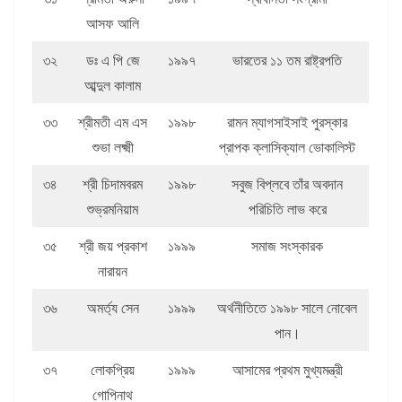
আসফ আলি
৩২
ডঃ এ পি জে
১৯৯৭
ভারতের ১১ তম রাষ্ট্রপতি
আব্দুল কালাম
৩৩
শ্রীমতী এম এস
১৯৯৮
রামন ম্যাগসাইসাই পুরস্কার
শুভা লক্ষ্মী
প্রাপক ক্লাসিক্যাল ভোকালিস্ট
৩৪
শ্রী চিদামবরম
১৯৯৮
সবুজ বিপ্লবে তাঁর অবদান
শুভ্রমনিয়াম
পরিচিতি লাভ করে
৩৫
শ্রী জয় প্রকাশ
১৯৯৯
সমাজ সংস্কারক
নারায়ন
৩৬
অমর্ত্য সেন
১৯৯৯
অর্থনীতিতে ১৯৯৮ সালে নোবেল
পান।
৩৭
লোকপ্রিয়
১৯৯৯
আসামের প্রথম মুখ্যমন্ত্রী
গোপিনাথ