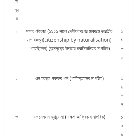
ন
ম্ব
র
১
মাদার টেরেজা (১৯৫১ সালে দেশীয়করণের মাধ্যমে ভারতীয়
১
নাগরিকত্ব(citizenship by naturalisation)
৯
পেয়েছিলেন) (জন্মসূত্রে উত্তর ম্যাসিডনিয়ার নাগরিক)
৮
০
২
খান আব্দুল গফফর খান (পাকিস্তানের নাগরিক)
১
৯
৮
৭
৩
ডঃ নেলসন ম্যান্ডেলা (দক্ষিণ আফ্রিকার নাগরিক)
১
৯
৯