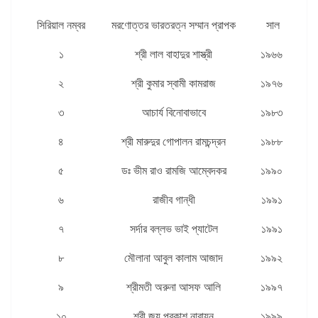
সিরিয়াল নম্বর
মরণোত্তর ভারতরত্ন সম্মান প্রাপক
সাল
১
শ্রী লাল বাহাদুর শাস্ত্রী
১৯৬৬
২
শ্রী কুমার স্বামী কামরাজ
১৯৭৬
৩
আচার্য বিনোবাভাবে
১৯৮৩
৪
শ্রী মারুদুর গোপালন রামচন্দ্রন
১৯৮৮
৫
ডঃ ভীম রাও রামজি আম্বেদকর
১৯৯০
৬
রাজীব গান্ধী
১৯৯১
৭
সর্দার বল্লভ ভাই প্যাটেল
১৯৯১
৮
মৌলানা আবুল কালাম আজাদ
১৯৯২
৯
শ্রীমতী অরুনা আসফ আলি
১৯৯৭
১০
শ্রী জয় প্রকাশ নারায়ন
১৯৯৯