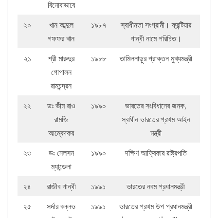
বিনোবাভাবে
২০
খান আব্দুল
১৯৮৭
স্বাধীনতা সংগ্রামী। ফ্রন্টিয়ার
গফফর খান
গান্ধী নামে পরিচিত।
২১
শ্রী মারুদুর
১৯৮৮
তামিলনাড়ুর প্রাক্তন মুখ্যমন্ত্রী
গোপালন
রামচন্দ্রন
২২
ডঃ ভীম রাও
১৯৯০
ভারতের সংবিধানের জনক,
রামজি
স্বাধীন ভারতের প্রথম আইন
আম্বেদকর
মন্ত্রী
২৩
ডঃ নেলসন
১৯৯০
দক্ষিণ আফ্রিকার রাষ্ট্রপতি
ম্যান্ডেলা
২৪
রাজীব গান্ধী
১৯৯১
ভারতের নবম প্রধানমন্ত্রী
২৫
সর্দার বল্লভ
১৯৯১
ভারতের প্রথম উপ প্রধানমন্ত্রী