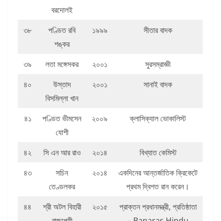
বরদোলই
৩৮
পণ্ডিত রবি
১৯৯৯
সীতার বাদক
শঙ্কর
৩৯
লতা মঙ্গেসকর
২০০১
সুরসম্রাজ্ঞী
৪০
উস্তাদ
২০০১
সানাই বাদক
বিসমিল্লা খান
৪১
পণ্ডিত ভীমসেন
২০০৯
ক্লাসিক্যাল ভোকালিস্ট
যোশী
৪২
সি এন আর রাও
২০১৪
বিখ্যাত কেমিস্ট
৪৩
সচিন
২০১৪
একদিনের আন্তর্জাতিক ক্রিকেটে
তেণ্ডলকর
প্রথম দ্বিশত রান করেন।
৪৪
শ্রী অটল বিহারী
২০১৫
প্রাক্তন প্রধানমন্ত্রী, প্রতিষ্ঠাতা
বাজপেয়ী
– Banaras Hindu