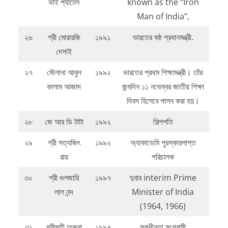
ভাই প্যাটেল
known as the “Iron
Man of India”,
২৬
শ্রী মোরারজি
১৯৯১
ভারতের ষষ্ঠ প্রধানমন্ত্রী.
দেসাই
২৭
মৌলানা আবুল
১৯৯২
ভারতের প্রথম শিক্ষামন্ত্রী। তাঁর
কালাম আজাদ
জন্মদিন ১১ নভেম্বর জাতীয় শিক্ষা
দিবস হিসেবে পালন করা হয়।
২৮
জে আর ডি টাটা
১৯৯২
শিল্পপতি
২৯
শ্রী সত্যজিৎ
১৯৯২
অ্যাকাডেমি পুরস্কারপাপ্ত
রায়
পরিচালক
৩০
শ্রী গুলজারি
১৯৯৭
দুবার interim Prime
লাল নন্দ
Minister of India
(1964, 1966)
৩১
শ্রীমতী অরুনা
১৯৯৭
স্বাধীনতা সংগ্রামী