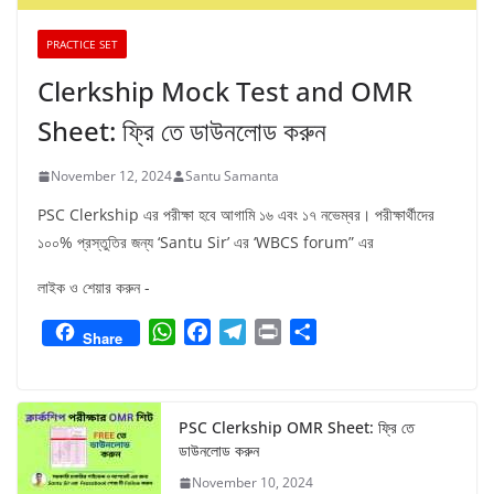
PRACTICE SET
Clerkship Mock Test and OMR
Sheet: ফ্রি তে ডাউনলোড করুন
November 12, 2024
Santu Samanta
PSC Clerkship এর পরীক্ষা হবে আগামি ১৬ এবং ১৭ নভেম্বর। পরীক্ষার্থীদের
১০০% প্রস্তুতির জন্য ‘Santu Sir’ এর ‘WBCS forum” এর
লাইক ও শেয়ার করুন -
W
F
T
P
S
Share
h
a
e
r
h
a
c
l
i
a
t
e
e
n
r
PSC Clerkship OMR Sheet: ফ্রি তে
s
b
g
t
e
ডাউনলোড করুন
A
o
r
November 10, 2024
p
o
a