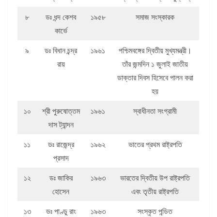
৮
ডঃ ধন্দ কেশব
১৯৫৮
সমাজ সংস্কারক
কার্ভে
৯
ডঃ বিধান চন্দ্র
১৯৬১
পশ্চিমবঙ্গের দ্বিতীয় মুখ্যমন্ত্রী।
রায়
তাঁর জন্মদিন ১ জুলাই জাতীয়
ডাক্তার দিবস হিসেবে পালন করা
হয়
১০
শ্রী পুরুষোত্তম
১৯৬১
স্বাধীনতা সংগ্রামী
দাস ট্যান্দন
১১
ডঃ রাজেন্দ্র
১৯৬২
ভাতের প্রথম রাষ্ট্রপতি
প্রসাদ
১২
ডঃ জাকির
১৯৬৩
ভারতের দ্বিতীয় উপ রাষ্ট্রপতি
হোসেন
এবং তৃতীয় রাষ্ট্রপতি
১৩
ডঃ পাণ্ডু রাং
১৯৬৩
সংস্কৃত পন্ডিত