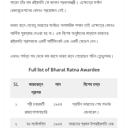
পারেন তাঁর নাম রাষ্ট্রপতি কে জানান প্রধানমন্ত্রী। এক্ষেত্রে ফর্মাল
রেকমেন্ডেশানের কোনও প্রয়োজন নেই।
ভারত রত্ন যেহেতু ভারতের সর্বোচচ অসামরিক সম্মান তাই এক্ষেত্রে কোনও
আর্থিক পুরস্কার দেওয়া হয় না। এক বিশেষ অনুষ্ঠানের মাধ্যমে ভারতের
রাষ্ট্রপতি প্রাপককে একটি সার্টিফিকেট এবং একটি মেডেল দেন।
এখনও পর্যন্ত সব থেকে কম বয়সে ভারত রত্ন পেয়েছেন শচিন তেন্ডুলকর।
Full list of Bharat Ratna Awardee
SL
ভারতরত্ন
সাল
বিশেষ তথ্য
প্রাপক
১
শ্রী চক্রবর্তী
১৯৫৪
স্বাধীন ভারতের শেষ গভর্নর
রাজাগোপালাচারি
জেনারেল।
২
ডঃ সর্বোপল্লি
১৯৫৪
ভারতের প্রথম উপরাষ্ট্রপতি এবং