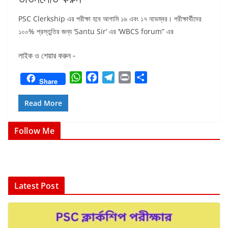
PSC Clerkship এর পরীক্ষা হবে আগামি ১৬ এবং ১৭ নভেম্বর। পরীক্ষার্থীদের
১০০% প্রস্তুতির জন্য ‘Santu Sir’ এর ‘WBCS forum” এর
লাইক ও শেয়ার করুন -
W
F
T
P
S
Share
h
a
e
r
h
a
c
l
i
a
Read More
t
e
e
n
r
s
b
g
t
e
Follow Me
A
o
r
p
o
a
p
k
m
Latest Post