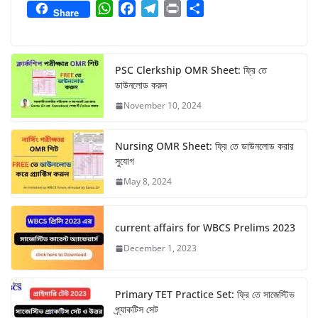
W
F
T
P
S
Share
h
a
e
r
h
a
c
l
i
a
t
e
e
n
r
PSC Clerkship OMR Sheet: ফ্রি তে
s
b
g
t
e
ডাউনলোড করুন
A
o
r
November 10, 2024
p
o
a
p
k
m
Nursing OMR Sheet: ফ্রি তে ডাউনলোড করার
সুযোগ
May 8, 2024
current affairs for WBCS Prelims 2023
December 1, 2023
Primary TET Practice Set: ফ্রি তে সাজেস্টিভ
প্র্যাকটিস সেট