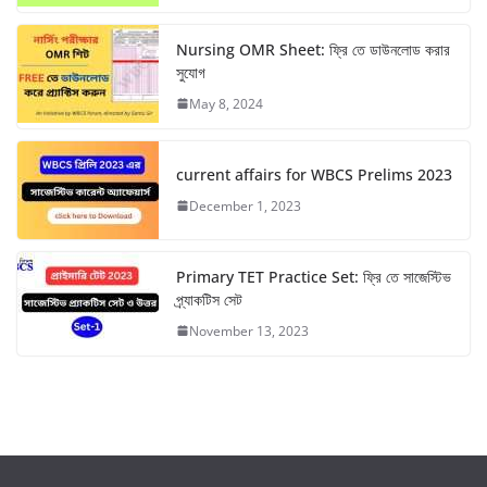
p
k
m
Nursing OMR Sheet: ফ্রি তে ডাউনলোড করার
সুযোগ
May 8, 2024
current affairs for WBCS Prelims 2023
December 1, 2023
Primary TET Practice Set: ফ্রি তে সাজেস্টিভ
প্র্যাকটিস সেট
November 13, 2023