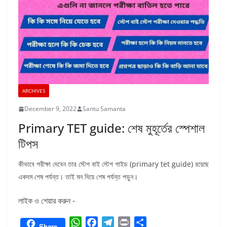
ARCHIVES
December 9, 2022
Santu Samanta
Primary TET guide: শেষ মুহূর্তের স্পেশাল
টিপস
কীভাবে পরীক্ষা দেবেন তার স্টেপ বাই স্টেপ গাইড (primary tet guide) রয়েছে
একদম শেষ পর্যন্ত। তাই মন দিয়ে শেষ পর্যন্ত পড়ুন।
লাইক ও শেয়ার করুন -
W
F
T
P
S
Share