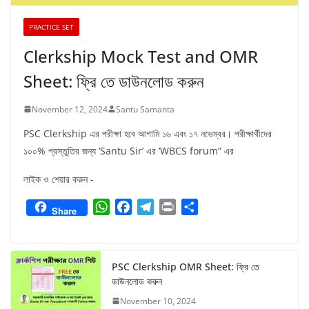
PRACTICE SET
Clerkship Mock Test and OMR
Sheet: ফ্রি তে ডাউনলোড করুন
November 12, 2024
Santu Samanta
PSC Clerkship এর পরীক্ষা হবে আগামি ১৬ এবং ১৭ নভেম্বর। পরীক্ষার্থীদের
১০০% প্রস্তুতির জন্য ‘Santu Sir’ এর ‘WBCS forum” এর
লাইক ও শেয়ার করুন -
W
F
T
P
S
Share
h
a
e
r
h
a
c
l
i
a
t
e
e
n
r
PSC Clerkship OMR Sheet: ফ্রি তে
s
b
g
t
e
ডাউনলোড করুন
A
o
r
November 10, 2024
p
o
a