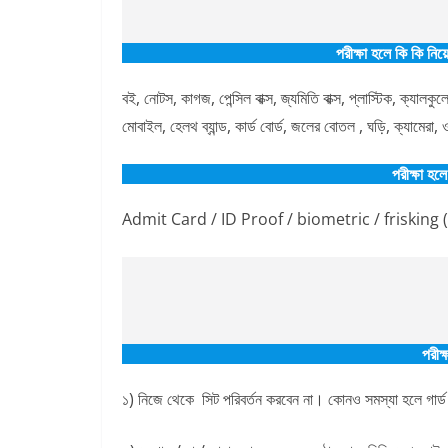
পরীক্ষা হলে কি কি নিয়
বই, নোটস, কাগজ, পেন্সিল বাক্স, জ্যমিতি বাক্স, প্লাস্টিক, ক্যাল
মোবাইল, হেলথ ব্যান্ড, কার্ড বোর্ড, জলের বোতল , ঘড়ি, ক্যামেরা
পরীক্ষা হল
Admit Card / ID Proof / biometric / frisking (সি
পরীক
১) নিজে থেকে সিট পরিবর্তন করবেন না। কোনও সমস্যা হলে গার্