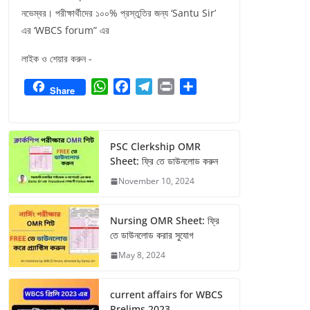
নভেম্বর। পরীক্ষার্থীদের ১০০% প্রস্তুতির জন্য ‘Santu Sir’
এর ‘WBCS forum” এর
লাইক ও শেয়ার করুন -
W
F
T
P
S
Share
h
a
e
r
h
a
c
l
i
a
t
e
e
n
r
PSC Clerkship OMR
s
b
g
t
e
Sheet: ফ্রি তে ডাউনলোড করুন
A
o
r
November 10, 2024
p
o
a
p
k
m
Nursing OMR Sheet: ফ্রি
তে ডাউনলোড করার সুযোগ
May 8, 2024
current affairs for WBCS
Prelims 2023