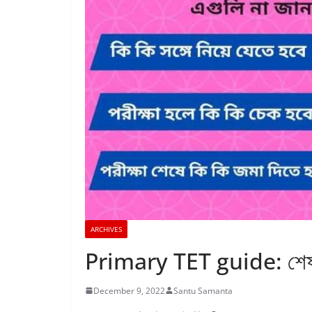
ARCHIVES
Primary TET guide: শেষ মুহ
December 9, 2022
Santu Samanta