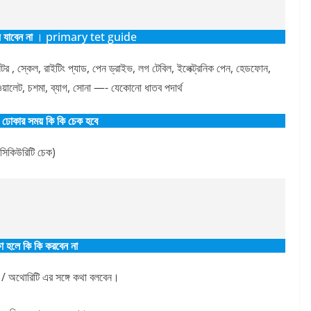
ে যাবেন না
। primary tet guide
কুলেটর , স্কেল, রাইটিং প্যাড, পেন ড্রাইভ, লগ টেবিল, ইলেক্ট্রনিক পেন, হেডফোন,
, ওয়ালেট, চশমা, ব্যাগ, সোনা —- যেকোনো ধাতব পদার্থ
ে ঢোকার সময় কি কি চেক হবে
কিউরিটি চেক)
্ষা হলে কি কি করবেন না
ড / অথোরিটি এর সঙ্গে কথা বলবেন।