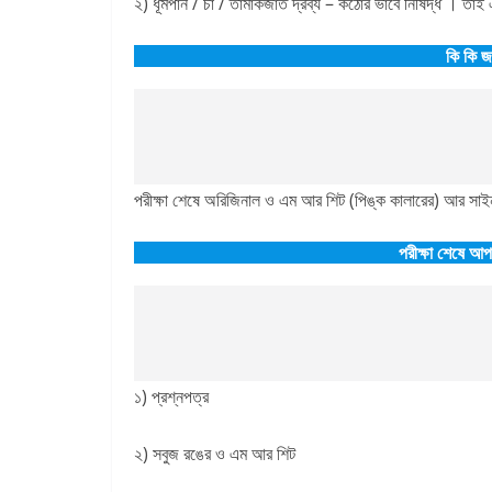
২) ধূমপান / চা / তামাকজাত দ্রব্য – কঠোর ভাবে নিষিদ্ধ । তাই 
কি কি জ
পরীক্ষা শেষে অরিজিনাল ও এম আর শিট (পিঙ্ক কালারের) আর সাইন
পরীক্ষা শেষে
আপন
১) প্রশ্নপত্র
২) সবুজ রঙের ও এম আর শিট