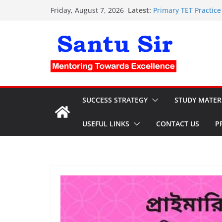
Skip
Latest:
Primary TET Practice Set:
Friday, August 7, 2026
to
Clerkship Mock Test a
PSC Clerkship OMR She
content
Nursing OMR Sheet: ফ্র
current affairs for 
SUCCESS STRATEGY
STUDY MATER
USEFUL LINKS
CONTACT US
P