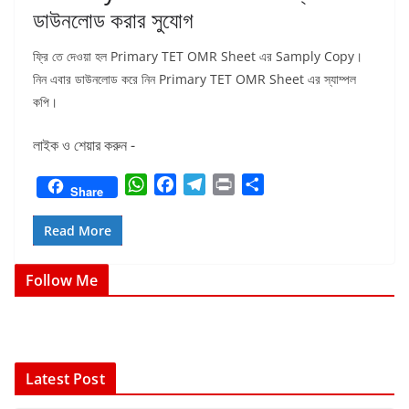
ডাউনলোড করার সুযোগ
ফ্রি তে দেওয়া হল Primary TET OMR Sheet এর Samply Copy।
নিন এবার ডাউনলোড করে নিন Primary TET OMR Sheet এর স্যাম্পল
কপি।
লাইক ও শেয়ার করুন -
W
F
T
P
S
Share
h
a
e
r
h
a
c
l
i
a
Read More
t
e
e
n
r
s
b
g
t
e
Follow Me
A
o
r
p
o
a
p
k
m
Latest Post