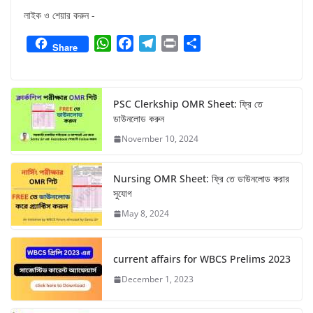
লাইক ও শেয়ার করুন -
W
F
T
P
S
Share
h
a
e
r
h
a
c
l
i
a
t
e
e
n
r
PSC Clerkship OMR Sheet: ফ্রি তে
s
b
g
t
e
ডাউনলোড করুন
A
o
r
November 10, 2024
p
o
a
p
k
m
Nursing OMR Sheet: ফ্রি তে ডাউনলোড করার
সুযোগ
May 8, 2024
current affairs for WBCS Prelims 2023
December 1, 2023