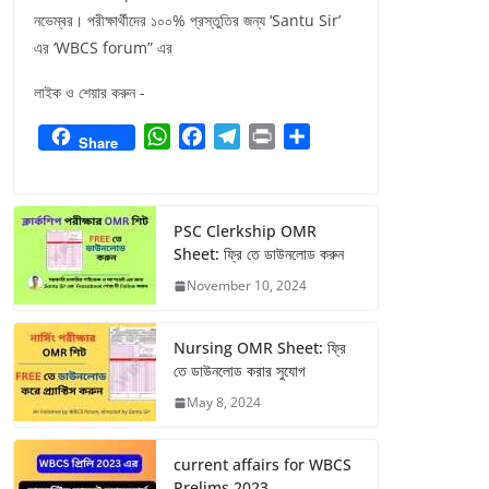
নভেম্বর। পরীক্ষার্থীদের ১০০% প্রস্তুতির জন্য ‘Santu Sir’
এর ‘WBCS forum” এর
লাইক ও শেয়ার করুন -
W
F
T
P
S
Share
h
a
e
r
h
a
c
l
i
a
t
e
e
n
r
PSC Clerkship OMR
s
b
g
t
e
Sheet: ফ্রি তে ডাউনলোড করুন
A
o
r
November 10, 2024
p
o
a
p
k
m
Nursing OMR Sheet: ফ্রি
তে ডাউনলোড করার সুযোগ
May 8, 2024
current affairs for WBCS
Prelims 2023