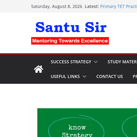
Skip
Latest:
Primary TET Practice S
Saturday, August 8, 2026
to
Clerkship Mock Tes
PSC Clerkship OMR 
content
Nursing OMR Sheet: 
current affairs f
SUCCESS STRATEGY
STUDY MATER
USEFUL LINKS
CONTACT US
P