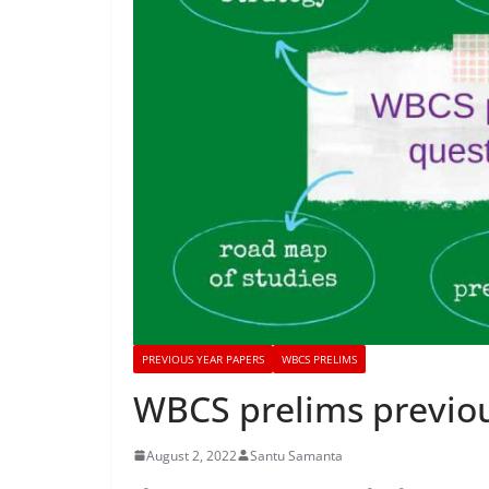
PREVIOUS YEAR PAPERS
WBCS PRELIMS
WBCS prelims previou
August 2, 2022
Santu Samanta