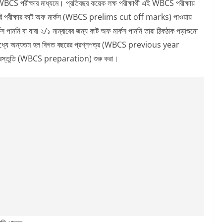
য় WBCS পরীক্ষার মাধ্যমে। প্রতিবছর কয়েক লক্ষ পরীক্ষার্থী এই WBCS পরীক্ষায়
লিমিনারি পরীক্ষার কাট অফ মার্কস (WBCS prelims cut off marks) পাওয়ায়
 পাননি বা যারা ২/১ নাম্বারের জন্য কাট অফ মার্কস পাননি তারা ঠিকঠাক পড়াশুনো
ার মধ্যে অন্যতম হল বিগত বছরের প্রশ্নপত্র (WBCS previous year
প্রস্তুতি (WBCS preparation) শুরু করা।