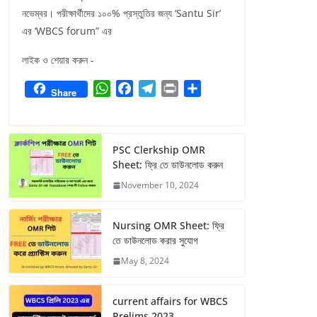
নভেম্বর। পরীক্ষার্থীদের ১০০% প্রস্তুতির জন্য ‘Santu Sir’
এর ‘WBCS forum” এর
লাইক ও শেয়ার করুন -
W
F
T
P
S
Share
h
a
e
r
h
a
c
l
i
a
t
e
e
n
r
PSC Clerkship OMR
s
b
g
t
e
Sheet: ফ্রি তে ডাউনলোড করুন
A
o
r
November 10, 2024
p
o
a
p
k
m
Nursing OMR Sheet: ফ্রি
তে ডাউনলোড করার সুযোগ
May 8, 2024
current affairs for WBCS
Prelims 2023