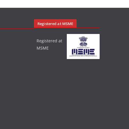
Registered at MSME
k
Registered at
MSME