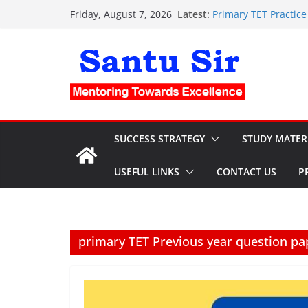
Skip
Latest:
Primary TET Practice Set:
Friday, August 7, 2026
to
Clerkship Mock Test a
PSC Clerkship OMR She
content
Nursing OMR Sheet: ফ্র
current affairs for 
SUCCESS STRATEGY
STUDY MATER
USEFUL LINKS
CONTACT US
P
primary TET Previous year question pa