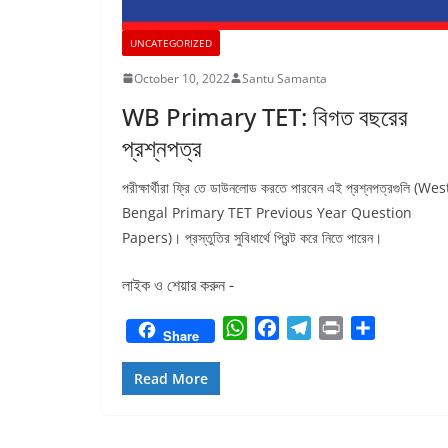
UNCATEGORIZED
October 10, 2022
Santu Samanta
WB Primary TET: বিগত বছরের
প্রশ্নপত্র
পরীক্ষার্থীরা ফ্রি তে ডাউনলোড করতে পারবেন এই প্রশ্নপত্রগুলি (Wes
Bengal Primary TET Previous Year Question
Papers)। প্রস্তুতির সুবিধার্থে প্রিন্ট করে নিতে পারেন।
লাইক ও শেয়ার করুন -
W
F
T
P
S
Share
h
a
e
r
h
a
c
l
i
a
Read More
t
e
e
n
r
s
b
g
t
e
A
o
r