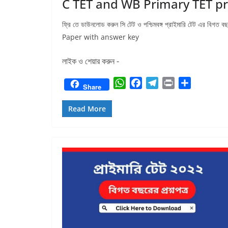
C TET and WB Primary TET pr
ফ্রি তে ডাউনলোড করুন সি টেট ও পশ্চিমবঙ্গ প্রাইমারি টেট এর
Paper with answer key
লাইক ও শেয়ার করুন -
W
F
T
P
S
Share
h
a
e
r
h
a
c
l
i
a
Read More
t
e
e
n
r
s
b
g
t
e
A
o
r
p
o
a
p
k
m