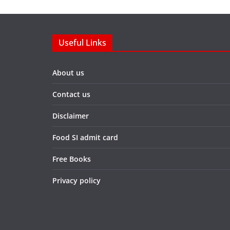
p
o
a
p
k
m
Useful Links
About us
Contact us
Disclaimer
Food SI admit card
Free Books
Privacy policy