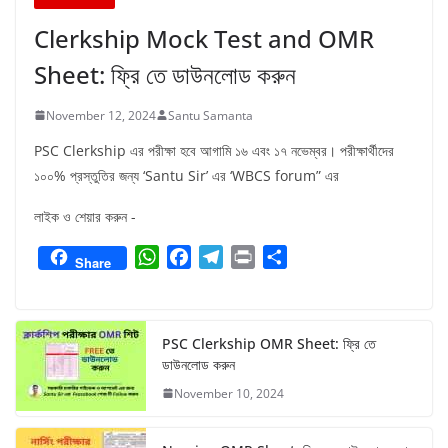
Clerkship Mock Test and OMR
Sheet: ফ্রি তে ডাউনলোড করুন
November 12, 2024
Santu Samanta
PSC Clerkship এর পরীক্ষা হবে আগামি ১৬ এবং ১৭ নভেম্বর। পরীক্ষার্থীদের
১০০% প্রস্তুতির জন্য ‘Santu Sir’ এর ‘WBCS forum” এর
লাইক ও শেয়ার করুন -
W
F
T
P
S
Share
h
a
e
r
h
a
c
l
i
a
t
e
e
n
r
PSC Clerkship OMR Sheet: ফ্রি তে
s
b
g
t
e
ডাউনলোড করুন
A
o
r
November 10, 2024
p
o
a
p
k
m