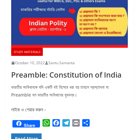
STUDY MATERIALS
October 10, 2022
Santu Samanta
Preamble: Constitution of India
ভারতীয় সংবিধানকে যদি একটি বই হিসেবে ধরা হয় তাহলে প্রস্তাবনা বা
Preamble হল ভারতীয় সংবিধানের মুখবন্ধ।
লাইক ও শেয়ার করুন -
W
F
T
P
S
Share
h
a
e
r
h
a
c
l
i
a
Read More