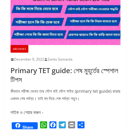
ARCHIVES
December 9, 2022
Santu Samanta
Primary TET guide: শেষ মুহূর্তের স্পেশাল
টিপস
কীভাবে পরীক্ষা দেবেন তার স্টেপ বাই স্টেপ গাইড (primary tet guide) রয়েছে
একদম শেষ পর্যন্ত। তাই মন দিয়ে শেষ পর্যন্ত পড়ুন।
লাইক ও শেয়ার করুন -
W
F
T
P
S
Share