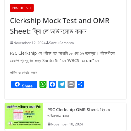
PRACTICE SET
Clerkship Mock Test and OMR
Sheet: ফ্রি তে ডাউনলোড করুন
November 12, 2024
Santu Samanta
PSC Clerkship এর পরীক্ষা হবে আগামি ১৬ এবং ১৭ নভেম্বর। পরীক্ষার্থীদের
১০০% প্রস্তুতির জন্য ‘Santu Sir’ এর ‘WBCS forum” এর
লাইক ও শেয়ার করুন -
W
F
T
P
S
Share
h
a
e
r
h
a
c
l
i
a
t
e
e
n
r
PSC Clerkship OMR Sheet: ফ্রি তে
s
b
g
t
e
ডাউনলোড করুন
A
o
r
November 10, 2024
p
o
a