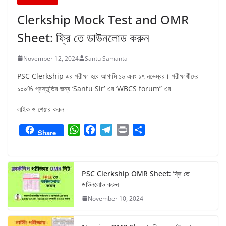
Clerkship Mock Test and OMR
Sheet: ফ্রি তে ডাউনলোড করুন
November 12, 2024
Santu Samanta
PSC Clerkship এর পরীক্ষা হবে আগামি ১৬ এবং ১৭ নভেম্বর। পরীক্ষার্থীদের
১০০% প্রস্তুতির জন্য ‘Santu Sir’ এর ‘WBCS forum” এর
লাইক ও শেয়ার করুন -
W
F
T
P
S
Share
h
a
e
r
h
a
c
l
i
a
t
e
e
n
r
PSC Clerkship OMR Sheet: ফ্রি তে
s
b
g
t
e
ডাউনলোড করুন
A
o
r
November 10, 2024
p
o
a
p
k
m