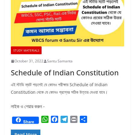
STUDY MATERIALS
October 31, 2022
Santu Samanta
Schedule of Indian Constitution
এই স্টাডি ম্যাট পড়লেই যে কোনও পরীক্ষায় Schedule of Indian
Constitution থেকে যে কোনও প্রশ্নের সঠিক উত্তর দেওয়া যাবে।
লাইক ও শেয়ার করুন -
W
F
T
P
S
Share
h
a
e
r
h
a
c
l
i
a
Read More