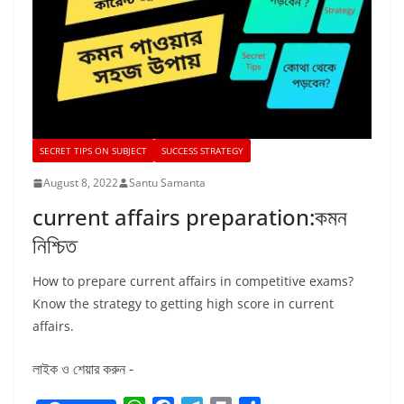
SECRET TIPS ON SUBJECT
SUCCESS STRATEGY
August 8, 2022
Santu Samanta
current affairs preparation:কমন
নিশ্চিত
How to prepare current affairs in competitive exams?
Know the strategy to getting high score in current
affairs.
লাইক ও শেয়ার করুন -