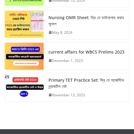
November 10, 2024
p
o
a
p
k
m
Nursing OMR Sheet: ফ্রি তে ডাউনলোড করার
সুযোগ
May 8, 2024
current affairs for WBCS Prelims 2023
December 1, 2023
Primary TET Practice Set: ফ্রি তে সাজেস্টিভ
প্র্যাকটিস সেট
November 13, 2023