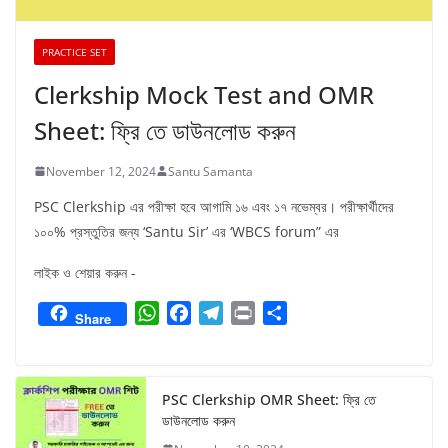
PRACTICE SET
Clerkship Mock Test and OMR
Sheet: ফ্রি তে ডাউনলোড করুন
November 12, 2024
Santu Samanta
PSC Clerkship এর পরীক্ষা হবে আগামি ১৬ এবং ১৭ নভেম্বর। পরীক্ষার্থীদের
১০০% প্রস্তুতির জন্য ‘Santu Sir’ এর ‘WBCS forum” এর
লাইক ও শেয়ার করুন -
W
F
T
P
S
Share
h
a
e
r
h
a
c
l
i
a
t
e
e
n
r
PSC Clerkship OMR Sheet: ফ্রি তে
s
b
g
t
e
ডাউনলোড করুন
A
o
r